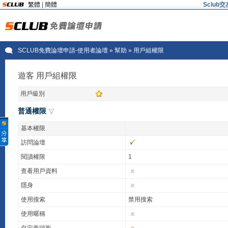
繁體
|
簡體
Sclu
SCLUB免費論壇申請-使用者論壇
» 幫助 » 用戶組權限
遊客 用戶組權限
用戶級別
普通權限
基本權限
訪問論壇
閱讀權限
1
查看用戶資料
隱身
使用搜索
禁用搜索
使用暱稱