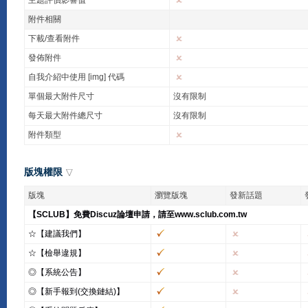
主題評價影響值
附件相關
下載/查看附件
發佈附件
自我介紹中使用 [img] 代碼
單個最大附件尺寸
沒有限制
每天最大附件總尺寸
沒有限制
附件類型
版塊權限
版塊
瀏覽版塊
發新話題
【SCLUB】免費Discuz論壇申請，請至www.sclub.com.tw
☆【建議我們】
☆【檢舉違規】
◎【系統公告】
◎【新手報到(交換鏈結)】